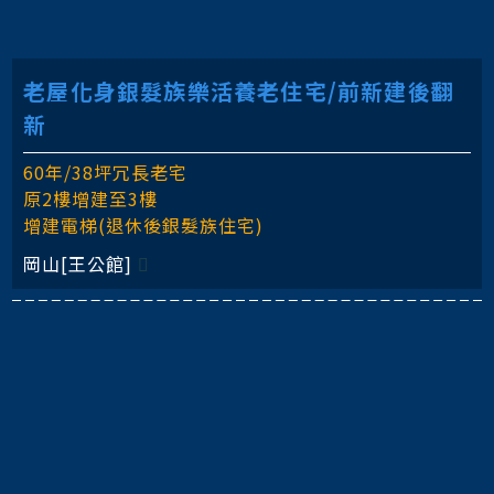
老屋化身銀髮族樂活養老住宅/前新建後翻
新
60年/38坪冗長老宅
原2樓增建至3樓
增建電梯(退休後銀髮族住宅)
岡山[王公館]