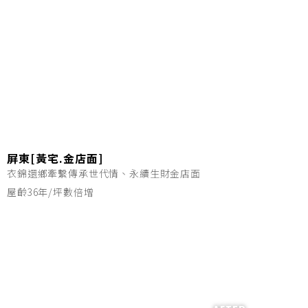
屏東[黃宅.金店面]
衣錦還鄉牽繫傳承世代情、永續生財金店面
屋齡36年/坪數倍增