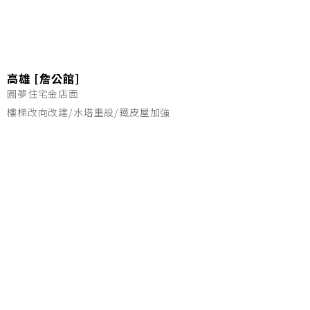
高雄 [詹公館]
圓夢住宅金店面
樓梯改向改建/水塔重設/鐵皮屋加強