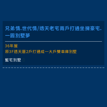
兄弟情.世代情/透天老宅兩戶打通坐擁豪宅.
一圓別墅夢
36年屋
原3F透天厝2戶打通成一大戶雙車庫別墅
藍宅別墅