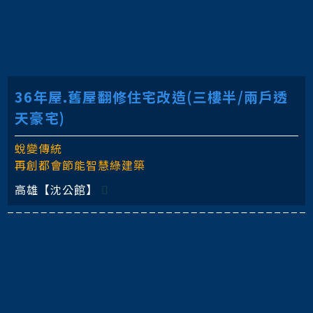
36年屋.舊屋翻修住宅改造(三樓半/兩戶透
天豪宅)
蛻變傳統
再創都會節能智慧綠建築
高雄【沈公館】