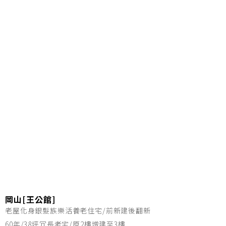
岡山[王公館]
老屋化身銀髮族樂活養老住宅/前新建後翻新
60年/38坪冗長老宅/原2樓增建至3樓