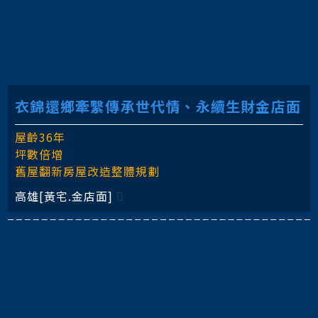
衣錦還鄉牽繫傳承世代情、永續生財金店面
屋齡36年
坪數倍增
舊屋翻新房屋改造整體規劃
高雄[黃宅.金店面]