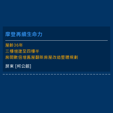
摩登再續生命力
屋齡36年
三樓增建至四樓半
房間數倍增舊屋翻新房屋改造整體規劃
屏東 [柯公館]