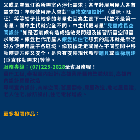
又或是空氣汙染所需室內淨化需求；
各年齡層用屋人各有
需求如：
年輕使用屋人會對
"寵物空間設計"
（貓咪、旺
旺）等等給予比較多的考量也因為生養下一代並不是
第一
考量，而中生代就完全不同，中生代更考量
"兒童成長空
間設計"
如是否氣候有造成過敏兒問題及補習所需空間需
求等等。
銀髮世代用屋人
銀髮族住宅
想要的無非就是樂活
好方便使用屋子各區域，
像頂樓走走或是在不同空間中移
動時要方便又安全，
是否有安裝現代新型
輔具
或
電梯增建
(垂直移動需求)等等。
服務專線：(07)225-2828
全省服務喔！
萬仟工程,泰坦室內設計/高雄舊屋翻修整體規劃,高雄市
內設計房屋改造
專精室內設計,商業空間,舊屋翻修,房屋改造,危老屋重建,
老人住宅,診所設計,住宅電梯增設。
更多相關作品：