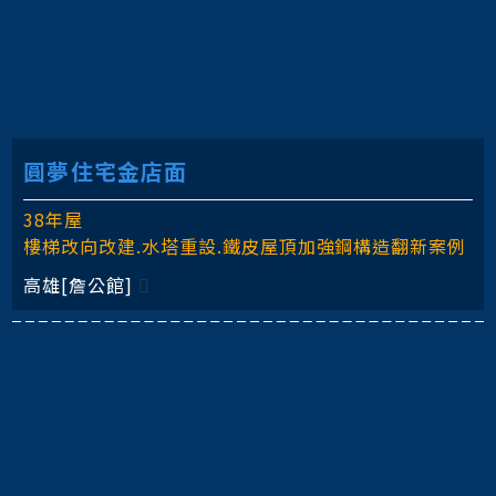
圓夢住宅金店面
38年屋
樓梯改向改建.水塔重設.鐵皮屋頂加強鋼構造翻新案例
高雄[詹公館]