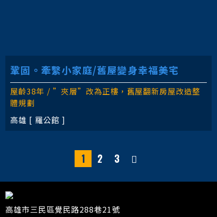
鞏固。牽繫小家庭/舊屋變身幸福美宅
屋齡38年 / ”夾層”改為正樓，舊屋翻新房屋改造整
體規劃
高雄 [ 羅公館 ]
1
2
3
高雄市三民區覺民路288巷21號