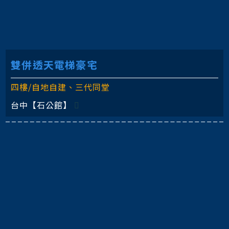
雙併透天電梯豪宅
四樓/自地自建、三代同堂
台中【石公館】