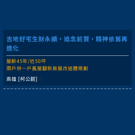
吉地好宅生財永續，追念前賢，精神依舊再
進化
屋齡45年/近50坪
兩戶併一戶舊屋翻新房屋改造體規劃
高雄 [柯公館]