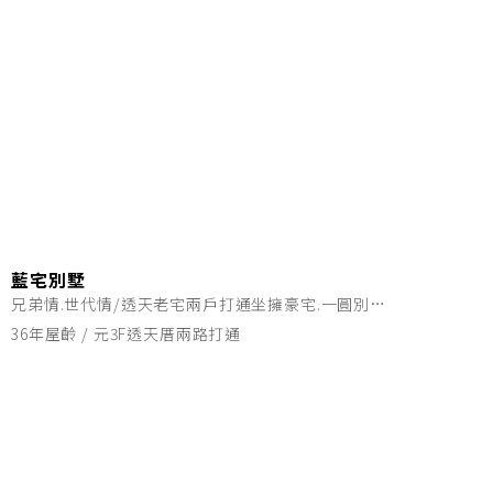
藍宅別墅
兄弟情.世代情/透天老宅兩戶打通坐擁豪宅.一圓別墅夢
36年屋齡 / 元3F透天厝兩路打通