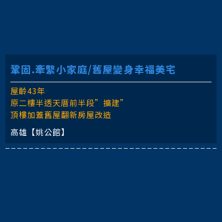
鞏固.牽繫小家庭/舊屋變身幸福美宅
屋齡43年
原二樓半透天厝前半段”擴建”
頂樓加蓋舊屋翻新房屋改造
高雄【姚公館】