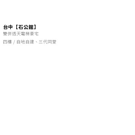
台中【石公館】
雙併透天電梯豪宅
四樓 / 自地自建、三代同堂