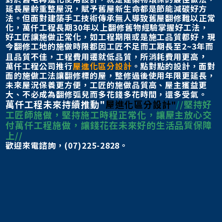
延長屋齡重整屋況，賦予舊屋新生命都是節能減碳好方
法。
但面對建築手工技術傳承無人導致舊屋翻修難以正常
化，萬仟工程長期30年以上翻修舊物經驗掌握好工法，
好工匠讓施做正常化，如工程期限或是施工品質都好，現
今翻修工地的施做時限都因工匠不足而工期長至2~3年而
，
且品質不佳，
工程費用遷就低品質，所消耗費用更高
萬仟工程公司推行
屋進化區分設計
。
點對點的設計，面對
面的施做工法讓翻修標的屋，整修過後使用年限更延長，
未來屋況保養更方便，工匠的施做品質高、屋主獲益更
大、不必成為翻修弧兒
而多花錢多花時間，還多受氣。
萬仟工程未來持續推動"
屋進化區分設計
/
/
堅持好
"
工匠師施做，堅持施工時程正常化，讓屋主放心交
付萬仟工程施做，讓錢花在未來好的生活品質保障
上//
歡迎來電諮詢，(07)225-2828。