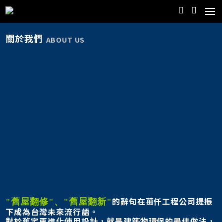
關於我們
ABOUT US
的辭句在萬仟工程公司提振
"舊屋翻修"、"舊屋翻新"
下成為台灣未來流行語。
對於舊宅再進化使用設計，就是建築物環保的最佳做法，