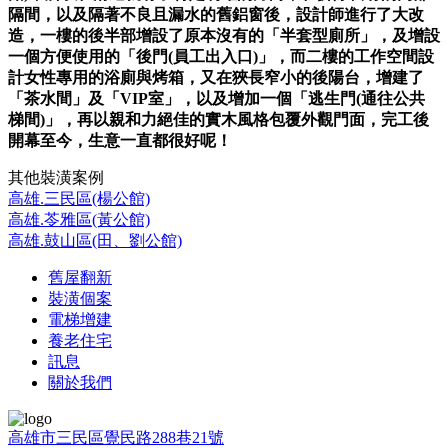
隔間，以及隔著不良且漏水的舊鋁窗後，設計師進行了大改
造，一樓的後半部增設了原本沒有的「半套型廁所」，及增設
一個方便使用的「後門(員工出入口)」，而二樓的工作空間設
計女性專用的浴廁與烤箱，又在狹長窄小的後陽台，增建了
「茶水間」及「VIP室」，以及增加一個「逃生門(通往公共
梯間)」，再以親和力絕佳的實木風格包覆外觀門面，完工後
開幕至今，生意一直都很好呢！
其他裝潢案例
高雄.三民區(楊公館)
高雄.苓雅區(黃公館)
高雄.鼓山區(田、劉公館)
舊屋翻新
裝潢個案
電梯增建
養老住宅
訊息
關於我們
高雄市三民區覺民路288巷21號