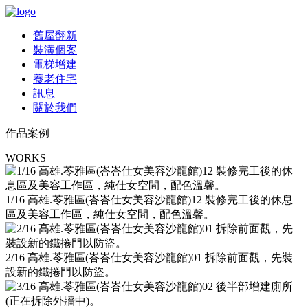
舊屋翻新
裝潢個案
電梯增建
養老住宅
訊息
關於我們
作品案例
WORKS
1/16 高雄.苓雅區(峇峇仕女美容沙龍館)12 裝修完工後的休息
區及美容工作區，純仕女空間，配色溫馨。
2/16 高雄.苓雅區(峇峇仕女美容沙龍館)01 拆除前面觀，先裝
設新的鐵捲門以防盜。