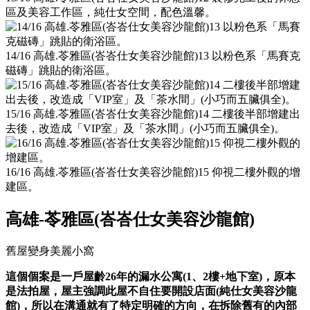
區及美容工作區，純仕女空間，配色溫馨。
14/16 高雄.苓雅區(峇峇仕女美容沙龍館)13 以粉色系「馬賽克
磁磚」跳貼的衛浴區。
15/16 高雄.苓雅區(峇峇仕女美容沙龍館)14 二樓後半部增建出
去後，改造成「VIP室」及「茶水間」(小巧而五臟俱全)。
16/16 高雄.苓雅區(峇峇仕女美容沙龍館)15 仰視二樓外觀的增
建區。
高雄-苓雅區(峇峇仕女美容沙龍館)
舊屋變身美麗小窩
這個個案是一戶屋齡26年的漏水公寓(1、2樓+地下室)，原本
是法拍屋，屋主強調此屋不自住要開設店面(純仕女美容沙龍
館)，所以在溝通就有了特定明確的方向，在拆除舊有的內部