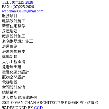
TEL : (07)225-2828
FAX : (07)225-2626
wanchan0319@gmail.com
服務項目
建築設計施工
新舊住宅翻修
房屋增建
廠房設計施工
豪宅別墅設計施工
房屋修繕
房屋外觀拉皮
購地新建
大小工程承攬
危老屋重建
屋進化區分設計
寵物空間設計
電梯增設
空間設計裝潢
結構補強
透天厝新建增建統包
2021 © WAN CHAN ARCHITECTURE 版權所有 · 仿冒必
究.
DESIGNED BY
GGD